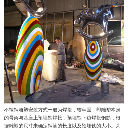
不锈钢雕塑安装方式一般为焊接，较牢固，即雕塑本身
的骨架与基座上预埋铁焊接，预埋铁下边焊接钢筋，根
据雕塑的尺寸来确定钢筋的长度以及预埋铁的大小。为