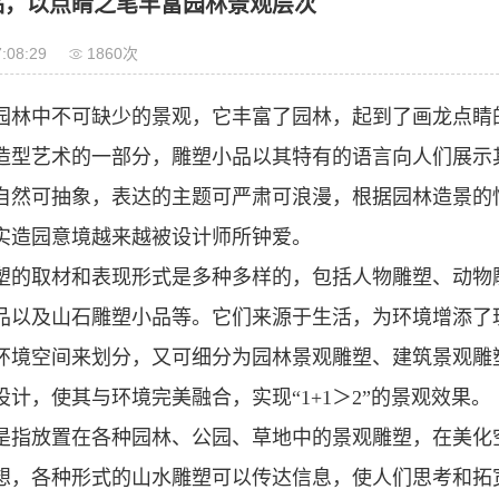
品，以点睛之笔丰富园林景观层次
:08:29
1860次
园林中不可缺少的景观，它丰富了园林，起到了画龙点睛
造型艺术的一部分，雕塑小品以其特有的语言向人们展示
自然可抽象，表达的主题可严肃可浪漫，根据园林造景的
实造园意境越来越被设计师所钟爱。
塑的取材和表现形式是多种多样的，包括人物雕塑、动物
品以及山石雕塑小品等。它们来源于生活，为环境增添了
环境空间来划分，又可细分为园林景观雕塑、建筑景观雕
计，使其与环境完美融合，实现“1+1＞2”的景观效果。
是指放置在各种园林、公园、草地中的景观雕塑，在美化
想，各种形式的山水雕塑可以传达信息，使人们思考和拓