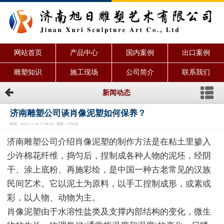
网站首页
产品中心
国内案例
出口案例
雕塑知识
施工现场
公司简介
联系我们
新闻动态
济南雕塑公司谈肖像泥塑如何保养？
时间：2022-11-19 17:08:29 浏览：1760次
济南雕塑公司介绍肖像泥塑的制作方法是在粘土里掺入
少许棉花纤维，捣匀后，捏制成各种人物的泥坯，经阴
干、涂上底粉、再施彩绘，是中国一种古老常见的汉族
民间艺术。它以泥土为原料，以手工捏制成形，或素或
彩，以人物、动物为主。
肖像泥塑由于水溶性盐类及支撑内部结构的变化，微生