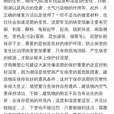
物的生长，物理气候(通常指温度和湿度)的变化，日晒、
雨淋以及风沙的侵袭，大气污染物的作用等。此外，不
正确的修复方法以及使用了一些不适当的修复材料，也
往往会加速泥塑的变质。泥塑常见的病变现象主要有空
臌、剥落，酥粉、龟裂起甲、起泡、脱胶掉皮、画面褪
色、变色及污染(霉斑、昆虫屎斑、烟熏等)。 泥塑长期
保存下去，重要的是创造良好的保护环境。防止病变的
发生比治理病变更加重要．只有彻底地消除、产生病变
的根源，才能从根本上保护好泥塑。
济南雕塑公司建议大家肖像泥塑的保护重要的还是控制
好湿度，因为潮湿是使壁画产生病变的最危险因素。建
筑物应保持良好的通风条件，这对于保存泥塑的完整性
有很大意义。墙壁要注意保持自然通风，建筑物内空气
要保持清治、干燥，建筑物的附近不应当有丛生的杂
草．在保存壁画的环境内，温度和湿度要适宜，并且比
较稳定，上、下变动不能过烈．只要能做到这点，霉菌