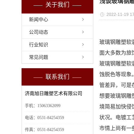
浅谈玻璃钢
关于我们
2022-11-19 17
新闻中心
公司动态
玻璃钢雕塑软
行业知识
面大多数为旅
常见问题
玻璃钢雕塑软
蚀脱色等现象
联系我们
管差异，可是
济南旭日雕塑艺术有限公司
想要玻璃钢雕
手机：15063362099
境简易加快侵
状况。电镀工
电话：0531-84254359
市情上尚有一
传真：0531-84254359