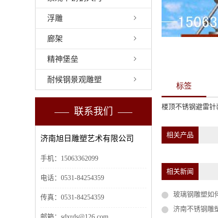
浮雕
廊架
精神堡垒
耐候钢景观雕塑
标签
楼顶不锈钢避雷针
联系我们
相关产品
济南旭日雕塑艺术有限公司
手机：15063362099
相关新闻
电话：0531-84254359
玻璃钢雕塑如
传真：0531-84254359
济南不锈钢雕
邮箱：sdxrds@126.com